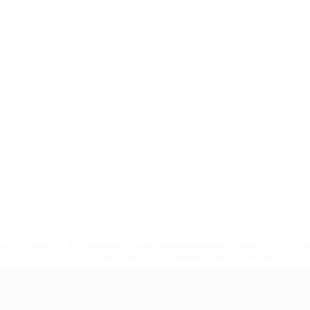
efa.com/insideuefa/mediaservices/mediareleases/news/0272-
ionali-e-club-russi-da-tutte-le-competi/'>Altre informazioni