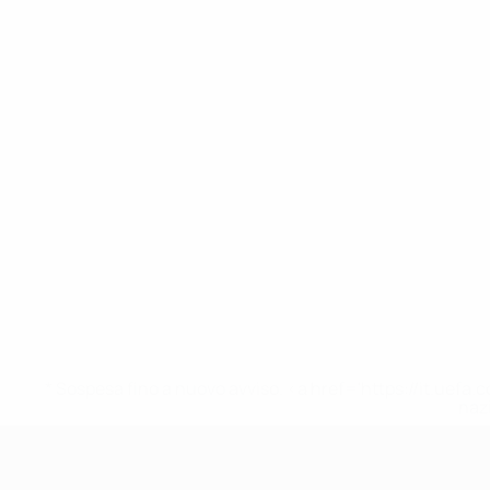
* Sospesa fino a nuovo avviso. <a href='https://it.u
naz
UEFA Under 17