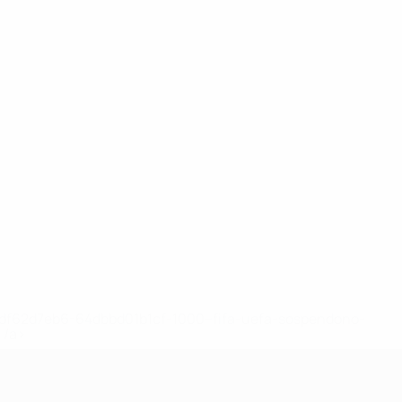
148df62d7eb6-64dbbd01b1cf-1000--fifa-uefa-sospendono-
</a>