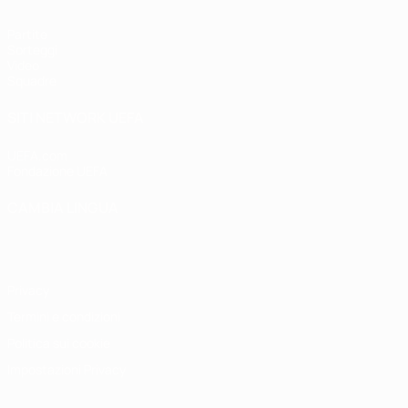
Partite
Sorteggi
Video
Squadre
SITI NETWORK UEFA
UEFA.com
Fondazione UEFA
CAMBIA LINGUA
Italiano
English
Français
Deutsch
Русский
Español
Italiano
P
Privacy
Termini e condizioni
Politica sui cookie
Impostazioni Privacy