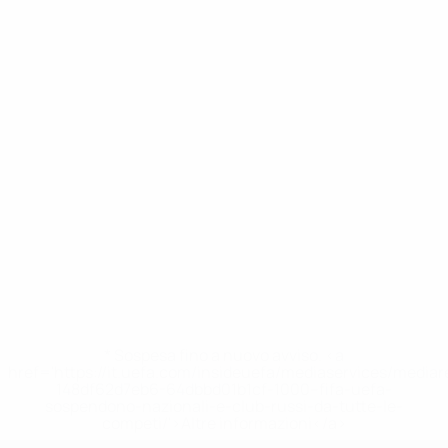
* Sospesa fino a nuovo avviso. <a
href='https://it.uefa.com/insideuefa/mediaservices/media
148df62d7eb6-64dbbd01b1cf-1000--fifa-uefa-
sospendono-nazionali-e-club-russi-da-tutte-le-
competi/'>Altre informazioni</a>