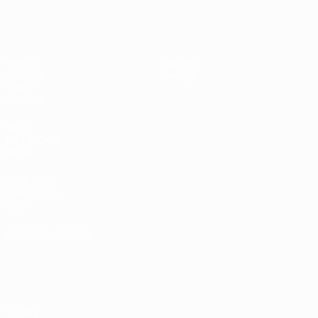
UEFA Under 17
Partite
Notizie
Sorteggi
Dettagli
Video
Squadre
SITI
NETWORK
UEFA
UEFA.com
Fondazione
UEFA
CAMBIA LINGUA
Italiano
English
Français
Deutsch
Русский
Español
Italiano
Português
Privacy