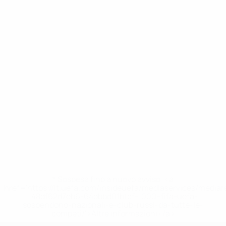
* Sospesa fino a nuovo avviso. <a
href='https://it.uefa.com/insideuefa/mediaservices/media
148df62d7eb6-64dbbd01b1cf-1000--fifa-uefa-
sospendono-nazionali-e-club-russi-da-tutte-le-
competi/'>Altre informazioni</a>