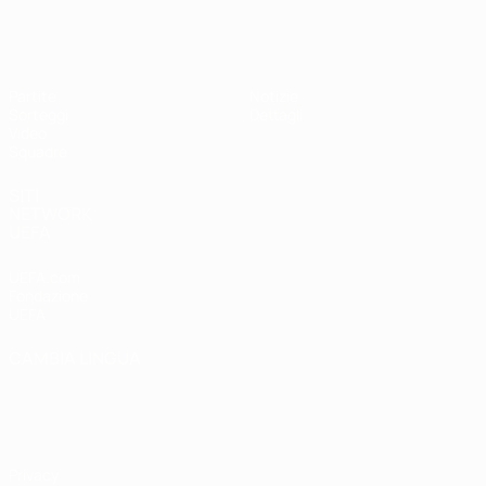
UEFA Under 17
Partite
Notizie
Sorteggi
Dettagli
Video
Squadre
SITI
NETWORK
UEFA
UEFA.com
Fondazione
UEFA
CAMBIA LINGUA
Italiano
English
Français
Deutsch
Русский
Español
Italiano
Português
Privacy