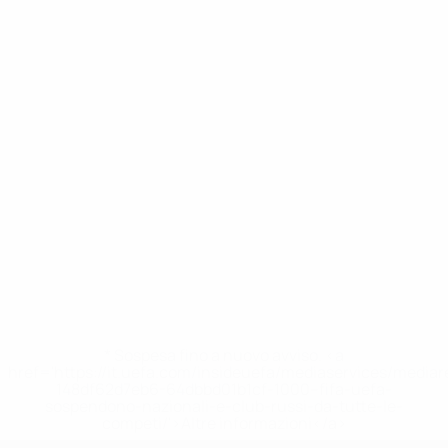
* Sospesa fino a nuovo avviso. <a
href='https://it.uefa.com/insideuefa/mediaservices/media
148df62d7eb6-64dbbd01b1cf-1000--fifa-uefa-
sospendono-nazionali-e-club-russi-da-tutte-le-
competi/'>Altre informazioni</a>