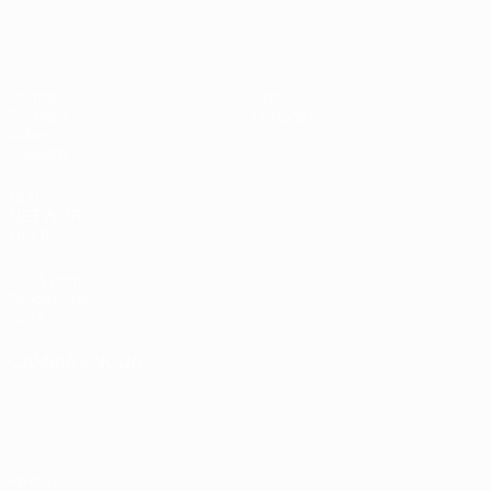
UEFA Under 17
Partite
Notizie
Sorteggi
Dettagli
Video
Squadre
SITI
NETWORK
UEFA
UEFA.com
Fondazione
UEFA
CAMBIA LINGUA
Italiano
English
Français
Deutsch
Русский
Español
Italiano
Português
Privacy