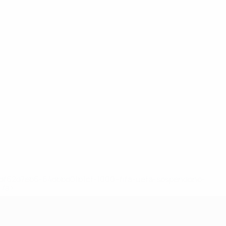
148df62d7eb6-64dbbd01b1cf-1000--fifa-uefa-sospendono-
</a>