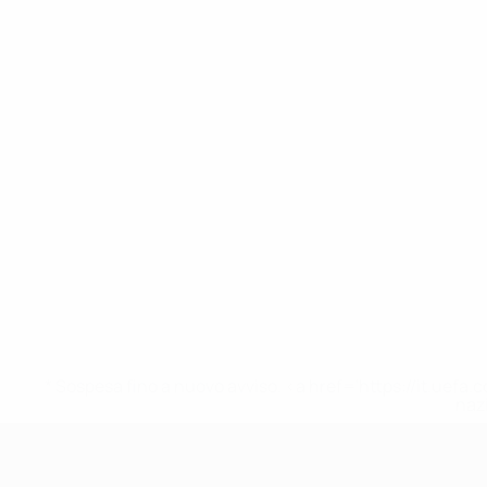
* Sospesa fino a nuovo avviso. <a href='https://it.u
naz
UEFA Under 17