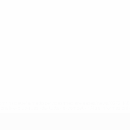
efa.com/insideuefa/mediaservices/mediareleases/news/0272-
ionali-e-club-russi-da-tutte-le-competi/'>Altre informazioni