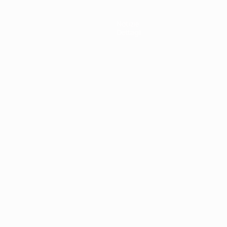
Notizie
Dettagli
ortuguês