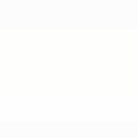
efa.com/insideuefa/mediaservices/mediareleases/news/0272-
ionali-e-club-russi-da-tutte-le-competi/'>Altre informazioni