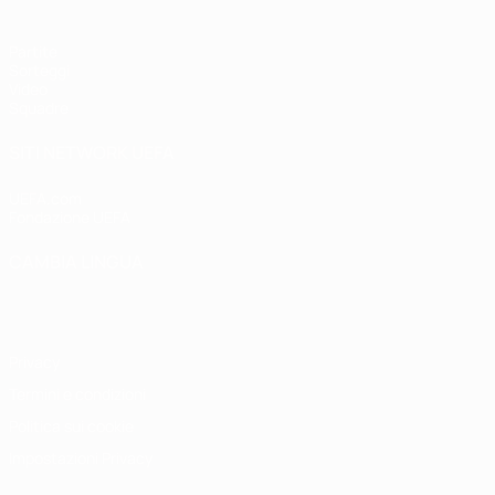
Partite
Sorteggi
Video
Squadre
SITI NETWORK UEFA
UEFA.com
Fondazione UEFA
CAMBIA LINGUA
Italiano
English
Français
Deutsch
Русский
Español
Italiano
P
Privacy
Termini e condizioni
Politica sui cookie
Impostazioni Privacy