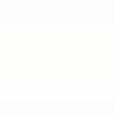
148df62d7eb6-64dbbd01b1cf-1000--fifa-uefa-sospendono-
</a>