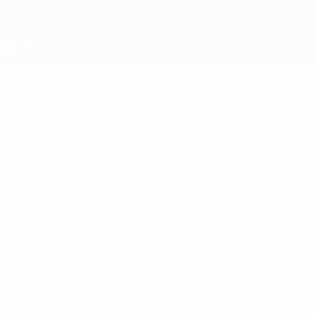
Passa
al
contenuto
principale
UEFA Under 17
Moldavia
Moldavia UEFA Under 17 2027
Sommario
Partite
Statistiche
Squadra
* Sospesa fino a nuovo avviso. <a
href='https://it.uefa.com/insideuefa/mediaservices/media
148df62d7eb6-64dbbd01b1cf-1000--fifa-uefa-
sospendono-nazionali-e-club-russi-da-tutte-le-
competi/'>Altre informazioni</a>