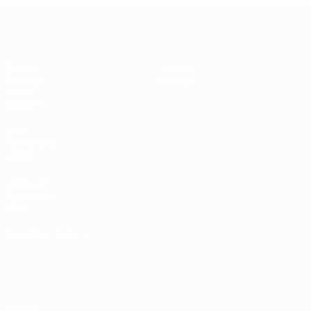
UEFA Under 17
Partite
Notizie
Sorteggi
Dettagli
Video
Squadre
SITI
NETWORK
UEFA
UEFA.com
Fondazione
UEFA
CAMBIA LINGUA
Italiano
English
Français
Deutsch
Русский
Español
Italiano
Português
Privacy