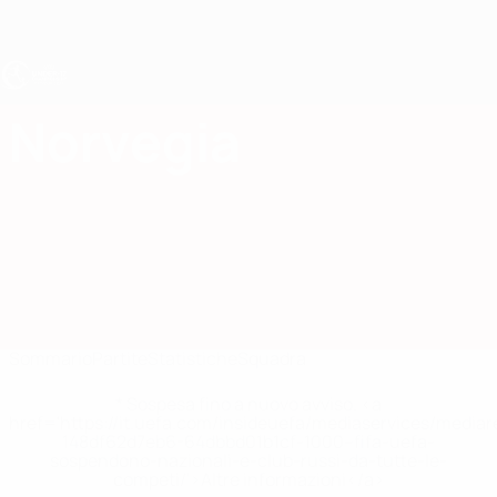
Passa
al
contenuto
principale
UEFA Under 17
Norvegia
Norvegia UEFA Under 17 2027
Sommario
Partite
Statistiche
Squadra
* Sospesa fino a nuovo avviso. <a
href='https://it.uefa.com/insideuefa/mediaservices/media
148df62d7eb6-64dbbd01b1cf-1000--fifa-uefa-
sospendono-nazionali-e-club-russi-da-tutte-le-
competi/'>Altre informazioni</a>