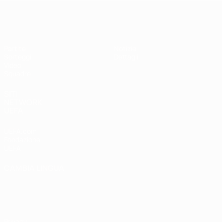
UEFA Under 17
Partite
Notizie
Sorteggi
Dettagli
Video
Squadre
SITI
NETWORK
UEFA
UEFA.com
Fondazione
UEFA
CAMBIA LINGUA
Italiano
English
Français
Deutsch
Русский
Español
Italiano
Português
Privacy