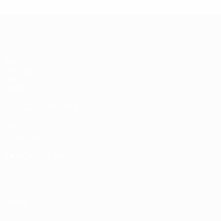
UEFA Under 17
Partite
Sorteggi
Video
Squadre
SITI NETWORK UEFA
UEFA.com
Fondazione UEFA
CAMBIA LINGUA
Italiano
English
Français
Deutsch
Русский
Español
Italiano
P
Privacy
Termini e condizioni