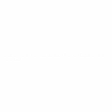
Notizie
Dettagli
SITI
NETWORK
UEFA
UEFA.com
Fondazione
UEFA
CAMBIA LINGUA
Italiano
English
Français
Deutsch
Русский
Español
Italiano
Português
Privacy
Termini e condizioni
Politica sui cookie
Impostazioni Privacy