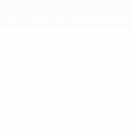
Passa
al
contenuto
principale
UEFA Youth League
ARTUR
Artur Martyniuk Stat.
MARTYNIUK
Dynamo Kyiv
Sommario
Nessun dato disponibile per questo giocatore