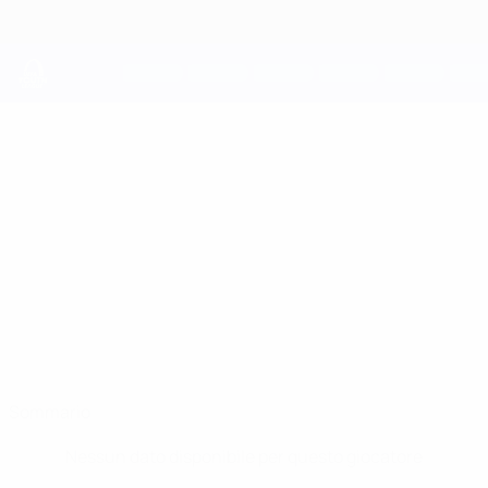
Passa
al
contenuto
principale
UEFA Youth League
ENZO FIERRO
Enzo Fierro Stat.
Real Betis
Sommario
Nessun dato disponibile per questo giocatore