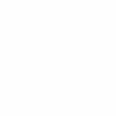
Notizie
Dettagli
SITI
NETWORK
UEFA
UEFA.com
Fondazione
UEFA
CAMBIA LINGUA
Italiano
English
Français
Deutsch
Русский
Español
Italiano
Português
Privacy
Termini e condizioni
Politica sui cookie
Impostazioni Privacy