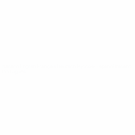
Notizie
Dettagli
SITI
NETWORK
UEFA
UEFA.com
Fondazione
UEFA
CAMBIA LINGUA
Italiano
English
Français
Deutsch
Русский
Español
Italiano
Português
Privacy
Termini e condizioni
Politica sui cookie
Impostazioni Privacy