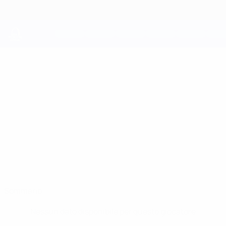
Passa
al
contenuto
principale
UEFA Youth League
KENTA
Kenta Bandera Yoshiba Stat.
BANDERA
YOSHIBA
Real Betis
Sommario
Nessun dato disponibile per questo giocatore