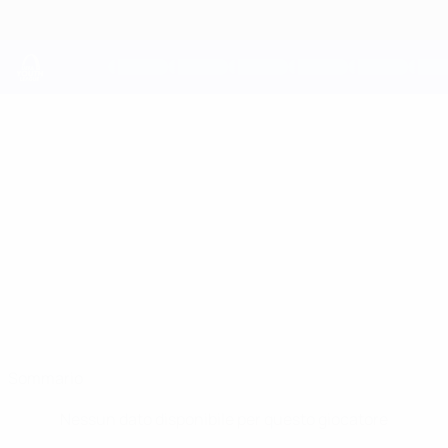
Passa
al
contenuto
principale
UEFA Youth League
TALANT
Talant Kuanysh Stat.
KUANYSH
Ordabasy
Sommario
Nessun dato disponibile per questo giocatore