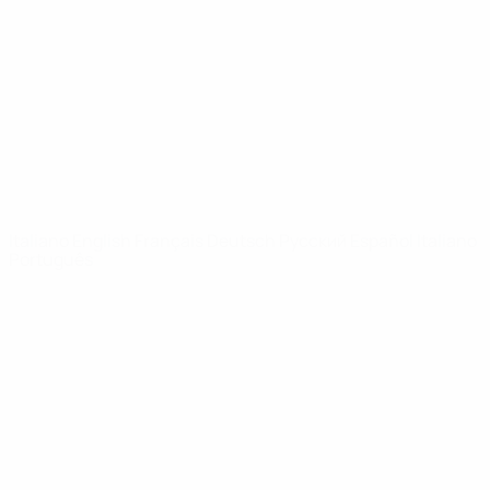
Notizie
Dettagli
SITI
NETWORK
UEFA
UEFA.com
Fondazione
UEFA
CAMBIA LINGUA
Italiano
English
Français
Deutsch
Русский
Español
Italiano
Português
Privacy
Termini e condizioni
Politica sui cookie
Impostazioni Privacy