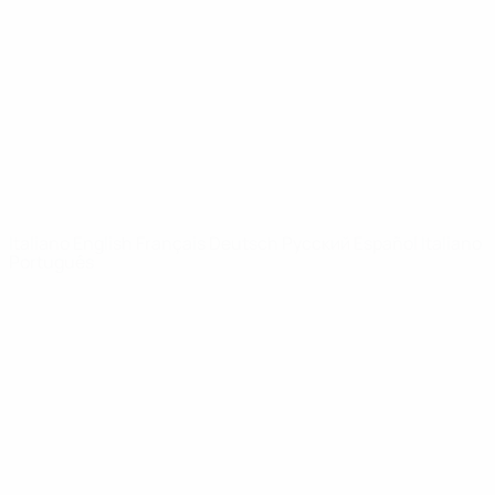
Notizie
Dettagli
SITI
NETWORK
UEFA
UEFA.com
Fondazione
UEFA
CAMBIA LINGUA
Italiano
English
Français
Deutsch
Русский
Español
Italiano
Português
Privacy
Termini e condizioni
Politica sui cookie
Impostazioni Privacy