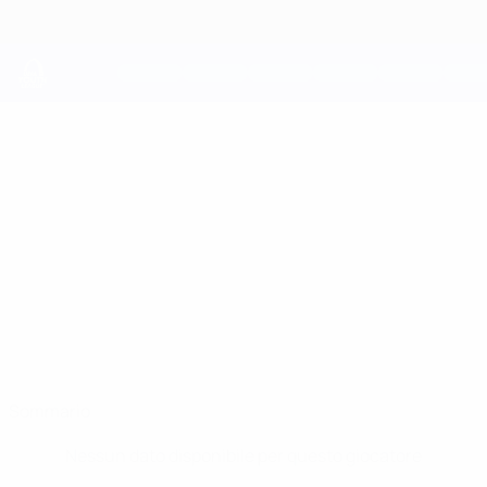
Passa
al
contenuto
principale
UEFA Youth League
DAVID
David Micallef Stat.
MICALLEF
Naxxar Lions
Sommario
Nessun dato disponibile per questo giocatore