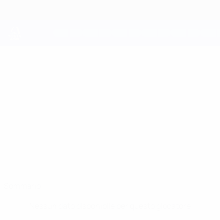
Passa
al
contenuto
principale
UEFA Youth League
KANE
Kane Caruana Stat.
CARUANA
Naxxar Lions
Sommario
Nessun dato disponibile per questo giocatore