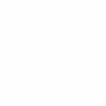
Notizie
Dettagli
SITI
NETWORK
UEFA
UEFA.com
Fondazione
UEFA
CAMBIA LINGUA
Italiano
English
Français
Deutsch
Русский
Español
Italiano
Português
Privacy
Termini e condizioni
Politica sui cookie
Impostazioni Privacy