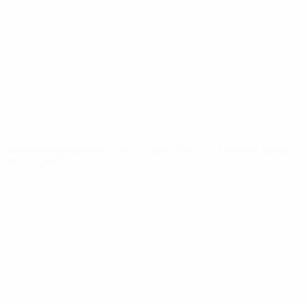
Notizie
Dettagli
SITI
NETWORK
UEFA
UEFA.com
Fondazione
UEFA
CAMBIA LINGUA
Italiano
English
Français
Deutsch
Русский
Español
Italiano
Português
Privacy
Termini e condizioni
Politica sui cookie
Impostazioni Privacy