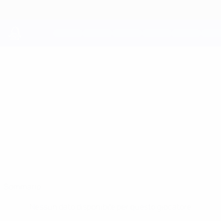
Passa
al
contenuto
principale
UEFA Youth League
SERGIO ORZÁEZ
Sergio Orzáez Stat.
Villarreal
Sommario
Nessun dato disponibile per questo giocatore