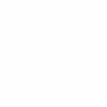
Notizie
Dettagli
SITI
NETWORK
UEFA
UEFA.com
Fondazione
UEFA
CAMBIA LINGUA
Italiano
English
Français
Deutsch
Русский
Español
Italiano
Português
Privacy
Termini e condizioni
Politica sui cookie
Impostazioni Privacy