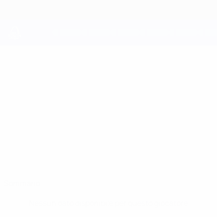
Passa
al
contenuto
principale
UEFA Youth League
JORDI MATA FLOR
Jordi Mata Flor Stat.
Villarreal
Sommario
Nessun dato disponibile per questo giocatore