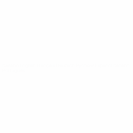
Notizie
Dettagli
SITI
NETWORK
UEFA
UEFA.com
Fondazione
UEFA
CAMBIA LINGUA
Italiano
English
Français
Deutsch
Русский
Español
Italiano
Português
Privacy
Termini e condizioni
Politica sui cookie
Impostazioni Privacy