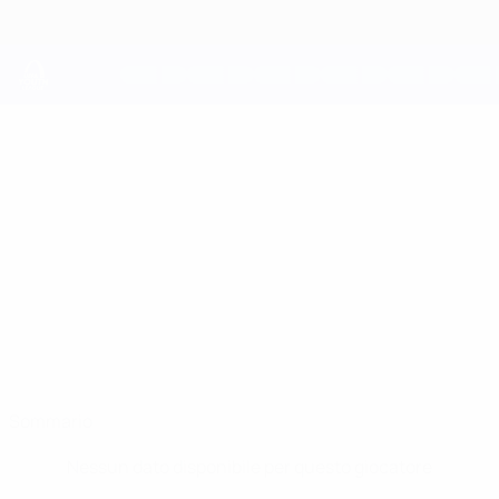
Passa
al
contenuto
principale
UEFA Youth League
MATHIS
Mathis Andrianaivo Mahefa Stat.
ANDRIANAIVO
MAHEFA
Marseille
Sommario
Nessun dato disponibile per questo giocatore