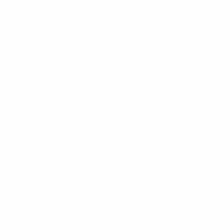
Notizie
Dettagli
SITI
NETWORK
UEFA
UEFA.com
Fondazione
UEFA
CAMBIA LINGUA
Italiano
English
Français
Deutsch
Русский
Español
Italiano
Português
Privacy
Termini e condizioni
Politica sui cookie
Impostazioni Privacy