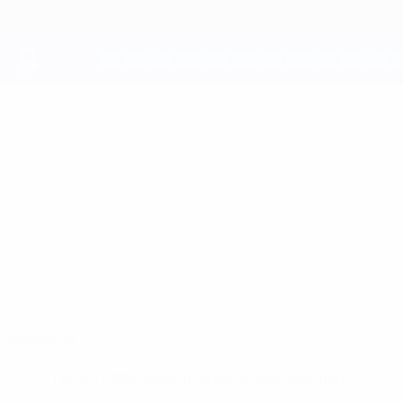
Passa
al
contenuto
principale
UEFA Youth League
CHRISTIAN
Christian Prenaj Stat.
PRENAJ
Frankfurt
Sommario
Nessun dato disponibile per questo giocatore