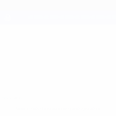
Passa
al
contenuto
principale
UEFA Youth League
NIKO
Niko Ilicevic Stat.
ILICEVIC
Frankfurt
Sommario
Nessun dato disponibile per questo giocatore