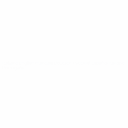
Notizie
Dettagli
SITI
NETWORK
UEFA
UEFA.com
Fondazione
UEFA
CAMBIA LINGUA
Italiano
English
Français
Deutsch
Русский
Español
Italiano
Português
Privacy
Termini e condizioni
Politica sui cookie
Impostazioni Privacy