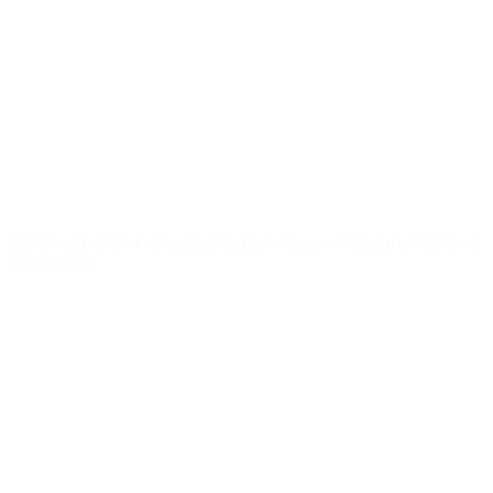
Notizie
Dettagli
SITI
NETWORK
UEFA
UEFA.com
Fondazione
UEFA
CAMBIA LINGUA
Italiano
English
Français
Deutsch
Русский
Español
Italiano
Português
Privacy
Termini e condizioni
Politica sui cookie
Impostazioni Privacy