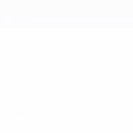
Passa
al
contenuto
principale
UEFA Youth League
KYANO
Kyano Penso Stat.
PENSO
PSV
Sommario
Nessun dato disponibile per questo giocatore