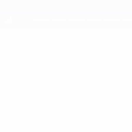
Passa
al
contenuto
principale
UEFA Youth League
ANDRII
Andrii Hamzyk Stat.
HAMZYK
Leverkusen
Ucraina
Sommario
Nessun dato disponibile per questo giocatore