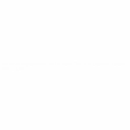
Notizie
Dettagli
SITI
NETWORK
UEFA
UEFA.com
Fondazione
UEFA
CAMBIA LINGUA
Italiano
English
Français
Deutsch
Русский
Español
Italiano
Português
Privacy
Termini e condizioni
Politica sui cookie
Impostazioni Privacy