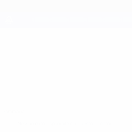
Passa
al
contenuto
principale
UEFA Youth League
ALIHAN
Alihan Erdoğan Stat.
ERDOĞAN
Trabzonspor A.Ş.
Sommario
Nessun dato disponibile per questo giocatore