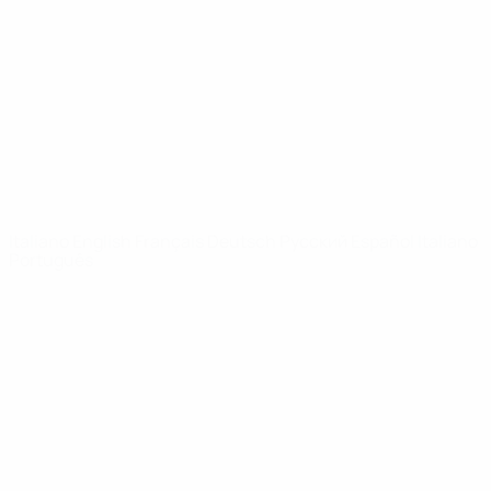
Notizie
Dettagli
SITI
NETWORK
UEFA
UEFA.com
Fondazione
UEFA
CAMBIA LINGUA
Italiano
English
Français
Deutsch
Русский
Español
Italiano
Português
Privacy
Termini e condizioni
Politica sui cookie
Impostazioni Privacy