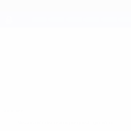
Passa
al
contenuto
principale
UEFA Youth League
LUKA
Luka Radaković Stat.
RADAKOVIĆ
Lokomotiva Zagreb
Sommario
Nessun dato disponibile per questo giocatore