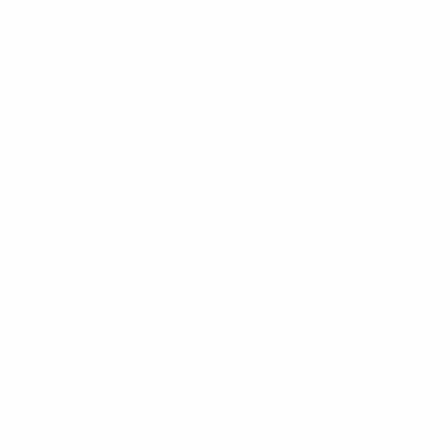
Notizie
Dettagli
SITI
NETWORK
UEFA
UEFA.com
Fondazione
UEFA
CAMBIA LINGUA
Italiano
English
Français
Deutsch
Русский
Español
Italiano
Português
Privacy
Termini e condizioni
Politica sui cookie
Impostazioni Privacy