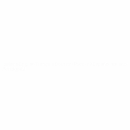
Notizie
Dettagli
SITI
NETWORK
UEFA
UEFA.com
Fondazione
UEFA
CAMBIA LINGUA
Italiano
English
Français
Deutsch
Русский
Español
Italiano
Português
Privacy
Termini e condizioni
Politica sui cookie
Impostazioni Privacy