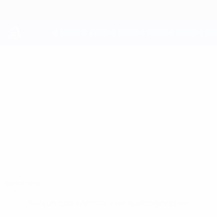
Passa
al
contenuto
principale
UEFA Youth League
LAÉRCIO
Laércio Stat.
Bylis Ballsh
Sommario
Nessun dato disponibile per questo giocatore