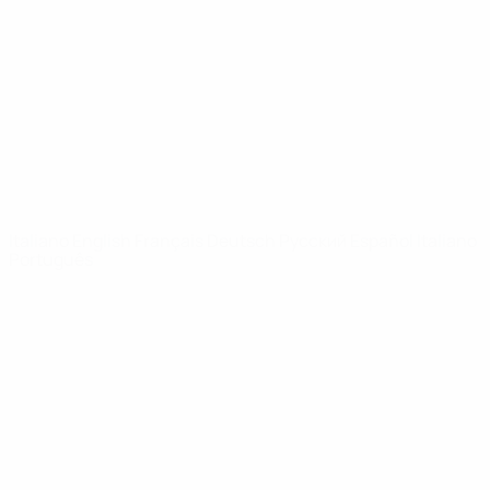
Notizie
Dettagli
SITI
NETWORK
UEFA
UEFA.com
Fondazione
UEFA
CAMBIA LINGUA
Italiano
English
Français
Deutsch
Русский
Español
Italiano
Português
Privacy
Termini e condizioni
Politica sui cookie
Impostazioni Privacy