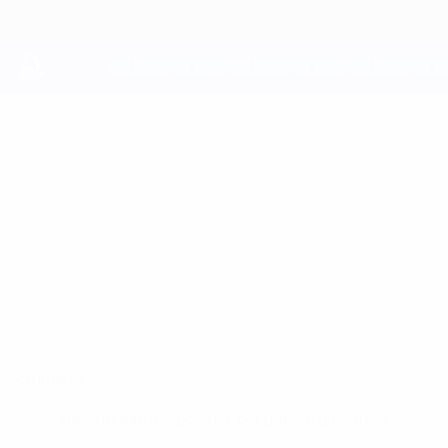
Passa
al
contenuto
principale
UEFA Youth League
ISMAIL
Ismail Bekbolat Stat.
BEKBOLAT
Kairat Almaty
Kazakistan
Sommario
Nessun dato disponibile per questo giocatore