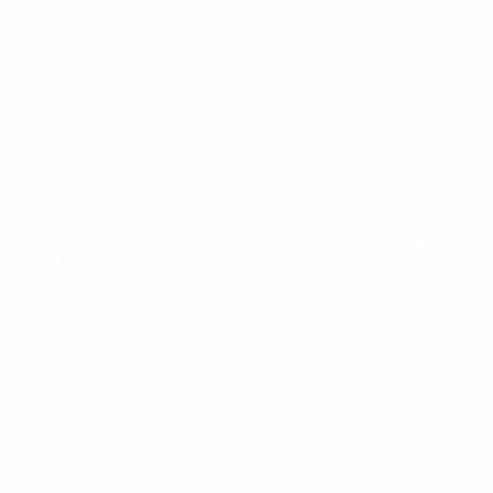
Notizie
Dettagli
SITI
NETWORK
UEFA
UEFA.com
Fondazione
UEFA
CAMBIA LINGUA
Italiano
English
Français
Deutsch
Русский
Español
Italiano
Português
Privacy
Termini e condizioni
Politica sui cookie
Impostazioni Privacy