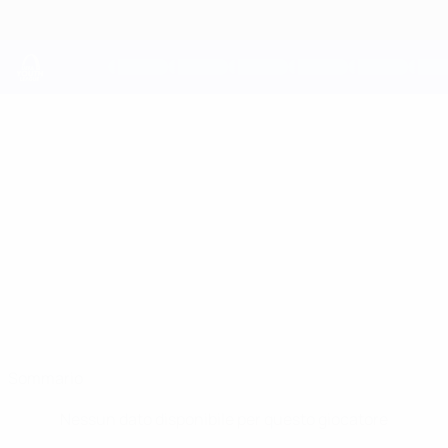
Passa
al
contenuto
principale
UEFA Youth League
JESUS BARRIOS
Jesus Barrios Stat.
Atleti
Sommario
Nessun dato disponibile per questo giocatore