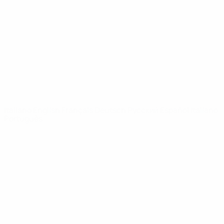
Notizie
Dettagli
SITI
NETWORK
UEFA
UEFA.com
Fondazione
UEFA
CAMBIA LINGUA
Italiano
English
Français
Deutsch
Русский
Español
Italiano
Português
Privacy
Termini e condizioni
Politica sui cookie
Impostazioni Privacy