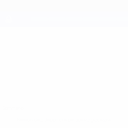
Passa
al
contenuto
principale
UEFA Youth League
JUAN ARANGO
Juan Arango Stat.
Girona
Sommario
Nessun dato disponibile per questo giocatore