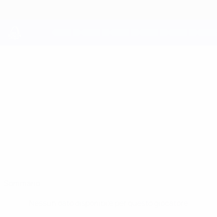
Passa
al
contenuto
principale
UEFA Youth League
BEN
Ben Hawighorst Stat.
HAWIGHORST
Leverkusen
Germania
Sommario
Nessun dato disponibile per questo giocatore