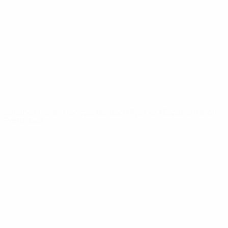
Notizie
Dettagli
SITI
NETWORK
UEFA
UEFA.com
Fondazione
UEFA
CAMBIA LINGUA
Italiano
English
Français
Deutsch
Русский
Español
Italiano
Português
Privacy
Termini e condizioni
Politica sui cookie
Impostazioni Privacy