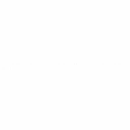
Notizie
Dettagli
SITI
NETWORK
UEFA
UEFA.com
Fondazione
UEFA
CAMBIA LINGUA
Italiano
English
Français
Deutsch
Русский
Español
Italiano
Português
Privacy
Termini e condizioni
Politica sui cookie
Impostazioni Privacy