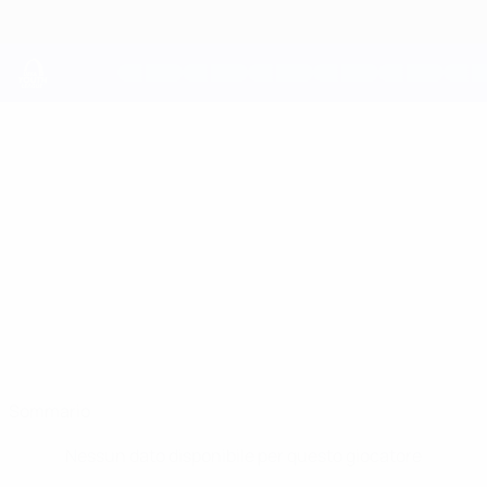
Passa
al
contenuto
principale
UEFA Youth League
DINMUKHAMMAD
Dinmukhammad Makhmudov Stat.
MAKHMUDOV
Ordabasy
Kazakistan
Sommario
Nessun dato disponibile per questo giocatore