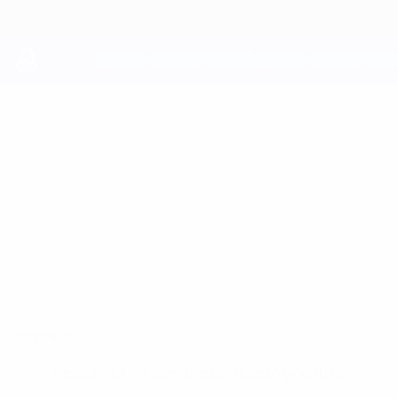
Passa
al
contenuto
principale
UEFA Youth League
COSTYN
Costyn Gheorghe Stat.
GHEORGHE
Farul Constanța
Romania
Sommario
Nessun dato disponibile per questo giocatore