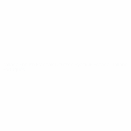
Notizie
Dettagli
SITI
NETWORK
UEFA
UEFA.com
Fondazione
UEFA
CAMBIA LINGUA
Italiano
English
Français
Deutsch
Русский
Español
Italiano
Português
Privacy
Termini e condizioni
Politica sui cookie
Impostazioni Privacy