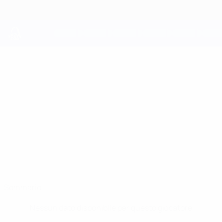
Passa
al
contenuto
principale
UEFA Youth League
IANIS
Ianis Avramescu Stat.
AVRAMESCU
Farul Constanța
Romania
Sommario
Nessun dato disponibile per questo giocatore