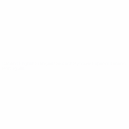
Notizie
Dettagli
SITI
NETWORK
UEFA
UEFA.com
Fondazione
UEFA
CAMBIA LINGUA
Italiano
English
Français
Deutsch
Русский
Español
Italiano
Português
Privacy
Termini e condizioni
Politica sui cookie
Impostazioni Privacy