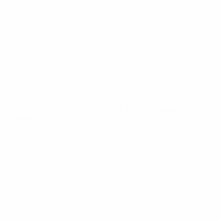
Notizie
Dettagli
SITI
NETWORK
UEFA
UEFA.com
Fondazione
UEFA
CAMBIA LINGUA
Italiano
English
Français
Deutsch
Русский
Español
Italiano
Português
Privacy
Termini e condizioni
Politica sui cookie
Impostazioni Privacy