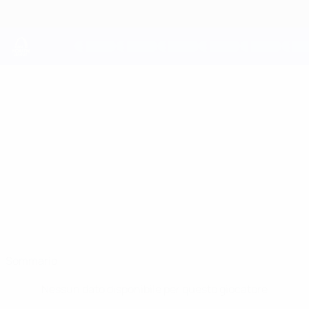
Passa
al
contenuto
principale
UEFA Youth League
TOM
Tom Raiani Stat.
RAIANI
Nantes
Francia
Sommario
Nessun dato disponibile per questo giocatore