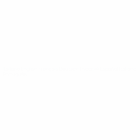
Notizie
Dettagli
SITI
NETWORK
UEFA
UEFA.com
Fondazione
UEFA
CAMBIA LINGUA
Italiano
English
Français
Deutsch
Русский
Español
Italiano
Português
Privacy
Termini e condizioni
Politica sui cookie
Impostazioni Privacy