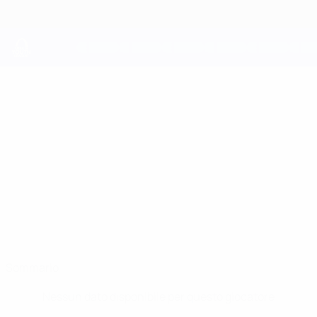
Passa
al
contenuto
principale
UEFA Youth League
VASILIJE
Vasilije Novaković Stat.
NOVAKOVIĆ
Budućnost
Montenegro
Sommario
Nessun dato disponibile per questo giocatore