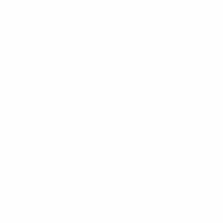
Notizie
Dettagli
SITI
NETWORK
UEFA
UEFA.com
Fondazione
UEFA
CAMBIA LINGUA
Italiano
English
Français
Deutsch
Русский
Español
Italiano
Português
Privacy
Termini e condizioni
Politica sui cookie
Impostazioni Privacy