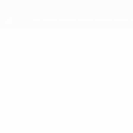
Passa
al
contenuto
principale
UEFA Youth League
LUC
Luc Owen Stat.
OWEN
Haverfordwest
Sommario
Nessun dato disponibile per questo giocatore