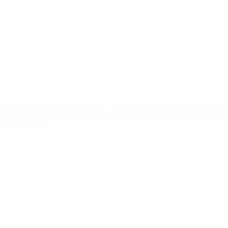
Notizie
Dettagli
SITI
NETWORK
UEFA
UEFA.com
Fondazione
UEFA
CAMBIA LINGUA
Italiano
English
Français
Deutsch
Русский
Español
Italiano
Português
Privacy
Termini e condizioni
Politica sui cookie
Impostazioni Privacy