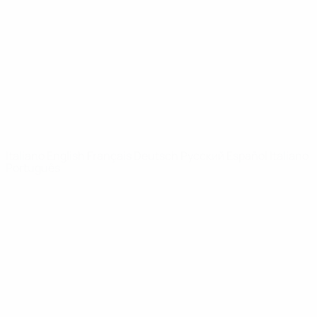
Notizie
Dettagli
SITI
NETWORK
UEFA
UEFA.com
Fondazione
UEFA
CAMBIA LINGUA
Italiano
English
Français
Deutsch
Русский
Español
Italiano
Português
Privacy
Termini e condizioni
Politica sui cookie
Impostazioni Privacy