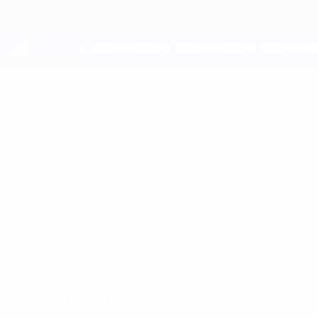
Passa
al
contenuto
principale
UEFA Youth League
MICHAEL
Michael Izunwanne Stat.
IZUNWANNE
Basel
Polonia
Sommario
Nessun dato disponibile per questo giocatore