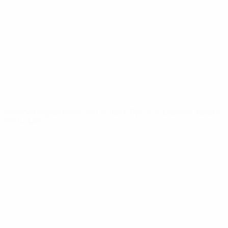
Notizie
Dettagli
SITI
NETWORK
UEFA
UEFA.com
Fondazione
UEFA
CAMBIA LINGUA
Italiano
English
Français
Deutsch
Русский
Español
Italiano
Português
Privacy
Termini e condizioni
Politica sui cookie
Impostazioni Privacy