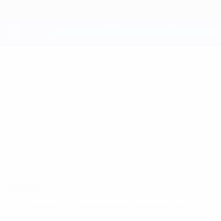
Passa
al
contenuto
principale
UEFA Youth League
SAMI
Sami Bouhoudane Stat.
BOUHOUDANE
PSV
Paesi Bassi
Sommario
Nessun dato disponibile per questo giocatore