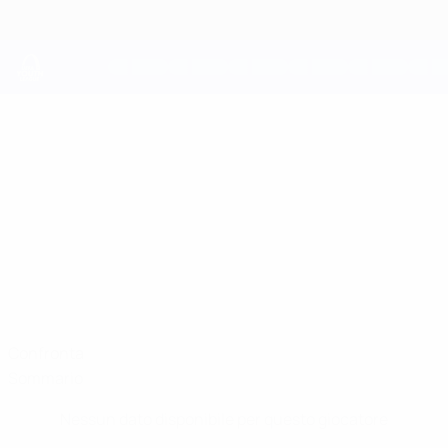
Passa
al
contenuto
principale
UEFA Youth League
ALEKSANDAR
Aleksandar Marinov Stat.
MARINOV
Ludogorets
Bulgaria
Confronta
Sommario
Nessun dato disponibile per questo giocatore