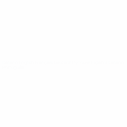
Notizie
Dettagli
SITI
NETWORK
UEFA
UEFA.com
Fondazione
UEFA
CAMBIA LINGUA
Italiano
English
Français
Deutsch
Русский
Español
Italiano
Português
Privacy
Termini e condizioni
Politica sui cookie
Impostazioni Privacy