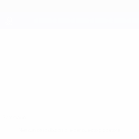
Passa
al
contenuto
principale
UEFA Youth League
ALEKSANDAR
Aleksandar Marinov Stat.
MARINOV
Ludogorets
Bulgaria
Sommario
Nessun dato disponibile per questo giocatore