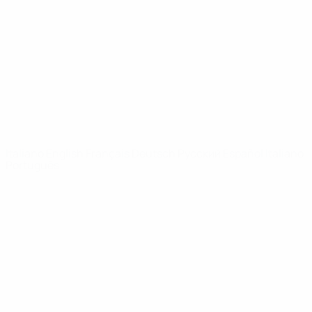
Notizie
Dettagli
SITI
NETWORK
UEFA
UEFA.com
Fondazione
UEFA
CAMBIA LINGUA
Italiano
English
Français
Deutsch
Русский
Español
Italiano
Português
Privacy
Termini e condizioni
Politica sui cookie
Impostazioni Privacy