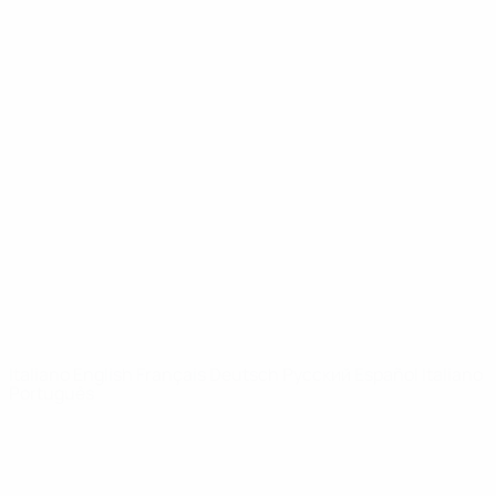
UEFA Youth League
Video
Storia
Notizie
Dettagli
SITI
NETWORK
UEFA
UEFA.com
Fondazione
UEFA
CAMBIA LINGUA
Italiano
English
Français
Deutsch
Русский
Español
Italiano
Português
Privacy