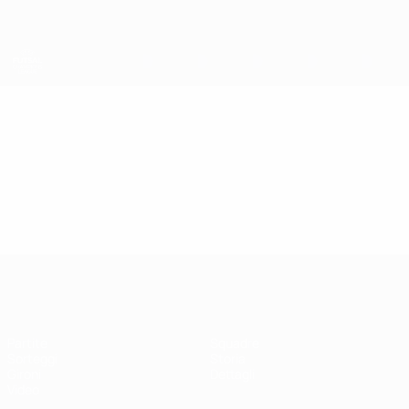
Passa
al
contenuto
principale
UEFA Futsal Champions League
Video
Highlights
UEFA Futsal Champions League
Partite
Squadre
Sorteggi
Storia
Gironi
Dettagli
Video