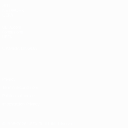
SITI
NETWORK
UEFA
UEFA.com
Fondazione
UEFA
CAMBIA LINGUA
Italiano
English
Français
Deutsch
Русский
Español
Italiano
Português
Privacy
Termini e condizioni
Politica sui cookie
Impostazioni Privacy
© 1998-2026 UEFA. Tutti i diritti riservati