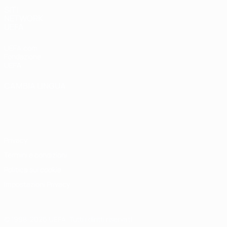
SITI
NETWORK
UEFA
UEFA.com
Fondazione
UEFA
CAMBIA LINGUA
Italiano
English
Français
Deutsch
Русский
Español
Italiano
Português
Privacy
Termini e condizioni
Politica sui cookie
Impostazioni Privacy
© 1998-2026 UEFA. Tutti i diritti riservati