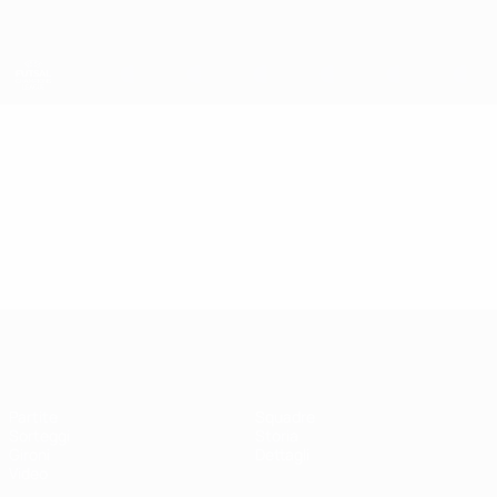
Passa
al
contenuto
principale
UEFA Futsal Champions League
Video
In vetrina
UEFA Futsal Champions League
Partite
Squadre
Sorteggi
Storia
Gironi
Dettagli
Video