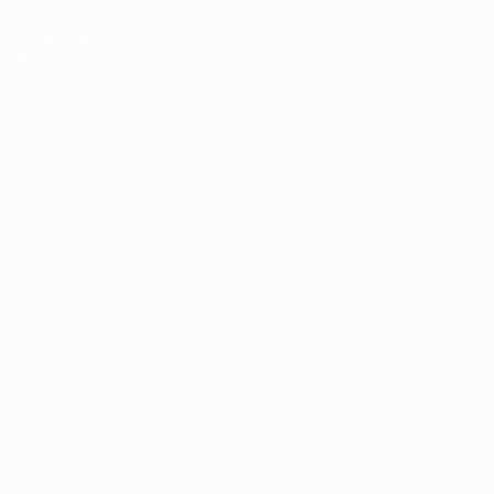
SITI
NETWORK
UEFA
UEFA.com
Fondazione
UEFA
CAMBIA LINGUA
Italiano
English
Français
Deutsch
Русский
Español
Italiano
Português
Privacy
Termini e condizioni
Politica sui cookie
Impostazioni Privacy
© 1998-2026 UEFA. Tutti i diritti riservati