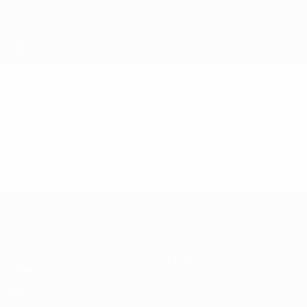
Passa
al
contenuto
principale
UEFA Futsal Champions League
Video
In vetrina
UEFA Futsal Champions League
Partite
Squadre
Sorteggi
Storia
Gironi
Dettagli
Video