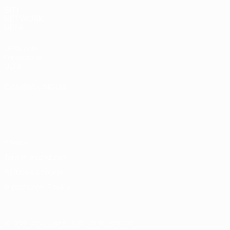
SITI
NETWORK
UEFA
UEFA.com
Fondazione
UEFA
CAMBIA LINGUA
Italiano
English
Français
Deutsch
Русский
Español
Italiano
Português
Privacy
Termini e condizioni
Politica sui cookie
Impostazioni Privacy
© 1998-2026 UEFA. Tutti i diritti riservati