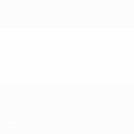
Passa
al
contenuto
principale
UEFA Futsal Champions League
Video
In vetrina
UEFA Futsal Champions League
Partite
Squadre
Sorteggi
Storia
Gironi
Dettagli
Video