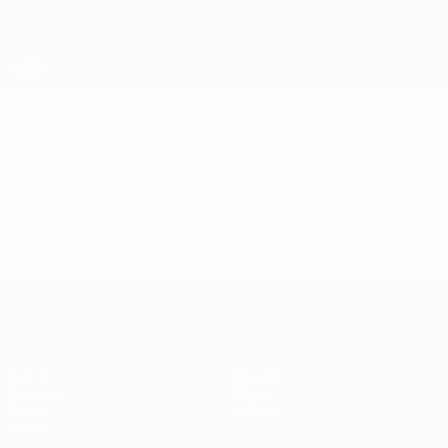
Passa
al
contenuto
principale
UEFA Futsal Champions League
Video
In vetrina
UEFA Futsal Champions League
Partite
Squadre
Sorteggi
Storia
Gironi
Dettagli
Video