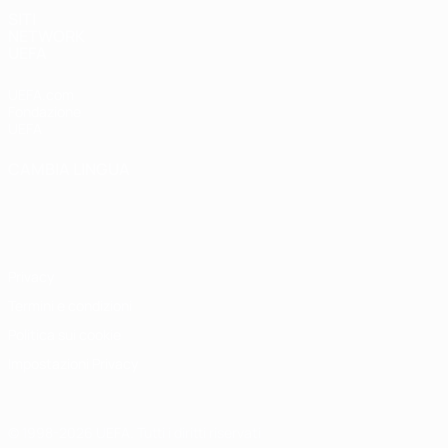
SITI
NETWORK
UEFA
UEFA.com
Fondazione
UEFA
CAMBIA LINGUA
Italiano
English
Français
Deutsch
Русский
Español
Italiano
Português
Privacy
Termini e condizioni
Politica sui cookie
Impostazioni Privacy
© 1998-2026 UEFA. Tutti i diritti riservati