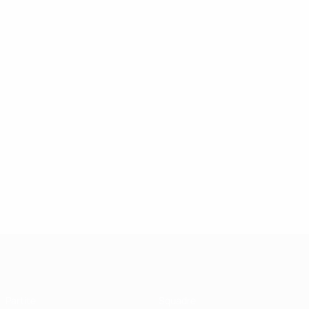
UEFA Futsal Champions League
Partite
Squadre