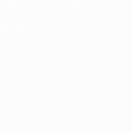
Sorteggi
Storia
Gironi
Dettagli
Video
SITI
NETWORK
UEFA
UEFA.com
Fondazione
UEFA
CAMBIA LINGUA
Italiano
English
Français
Deutsch
Русский
Español
Italiano
Português
Privacy
Termini e condizioni
Politica sui cookie
Impostazioni Privacy