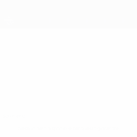
Passa
al
contenuto
principale
UEFA Futsal Champions League
PELÉH
Peléh Stat.
Benfica
Sommario
Nessun dato disponibile per questo giocatore