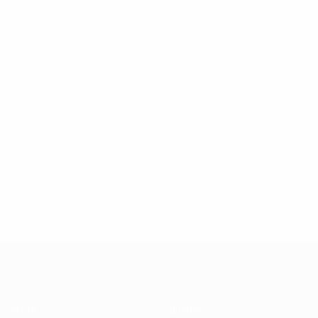
UEFA Futsal Champions League
Partite
Squadre