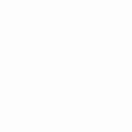
Sorteggi
Storia
Gironi
Dettagli
Video
SITI
NETWORK
UEFA
UEFA.com
Fondazione
UEFA
CAMBIA LINGUA
Italiano
English
Français
Deutsch
Русский
Español
Italiano
Português
Privacy
Termini e condizioni
Politica sui cookie
Impostazioni Privacy