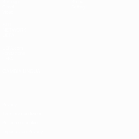
Sorteggi
Storia
Gironi
Dettagli
Video
SITI
NETWORK
UEFA
UEFA.com
Fondazione
UEFA
CAMBIA LINGUA
Italiano
English
Français
Deutsch
Русский
Español
Italiano
Português
Privacy
Termini e condizioni
Politica sui cookie
Impostazioni Privacy