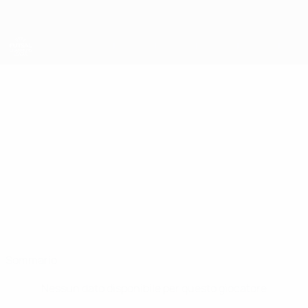
Passa
al
contenuto
principale
UEFA Futsal Champions League
DIMITAR
Dimitar Kolev Stat.
KOLEV
Levski
Sommario
Nessun dato disponibile per questo giocatore