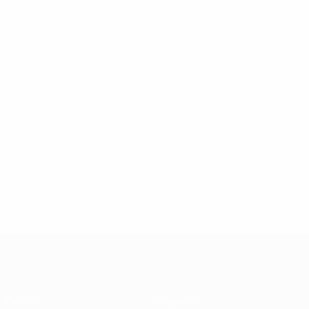
UEFA Futsal Champions League
Partite
Squadre