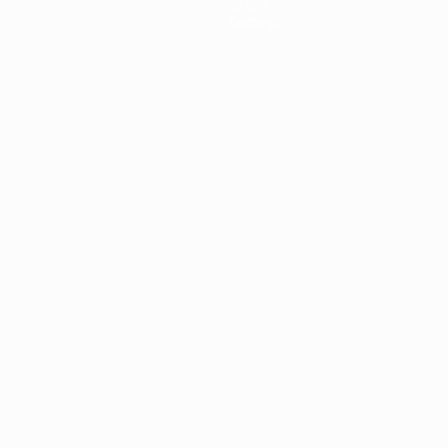
Storia
Dettagli
ortuguês