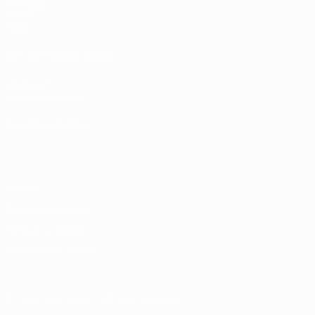
Sorteggi
Gironi
Video
SITI NETWORK UEFA
UEFA.com
Fondazione UEFA
CAMBIA LINGUA
Italiano
English
Français
Deutsch
Русский
Español
Italiano
P
Privacy
Termini e condizioni
Politica sui cookie
Impostazioni Privacy
© 1998-2026 UEFA. Tutti i diritti riservati