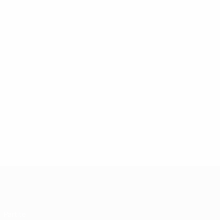
UEFA Futsal Champions League
Partite